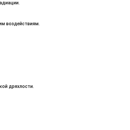
радиации.
им воздействиям.
кой дряхлости.